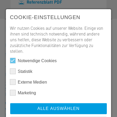
Referenzblatt PDF
COOKIE-EINSTELLUNGEN
Kontakt
Wir nutzen Cookies auf unserer Website. Einige von
ihnen sind technisch notwendig, während andere
uns helfen, diese Website zu verbessern oder
Bestellungen, Angebote und Produktinformationen
zusätzliche Funktionalitäten zur Verfügung zu
stellen.
SW Umwelttechnik Österreich GmbH
Notwendige Cookies
+43 463 32109-100
Statistik
Mo–Do: 7:30–16:30 Uhr/Fr: 7:30–12:00 Uhr
Externe Medien
Zentrale Klagenfurt
SW Umwelttechnik Österreich GmbH
Marketing
Bahnstraße 87-93, 9021 Klagenfurt
Warenausgabe
ALLE AUSWÄHLEN
Werk Klagenfurt:
Mo–Do: 07:00–12:00 Uhr/12:30–16:00Uhr