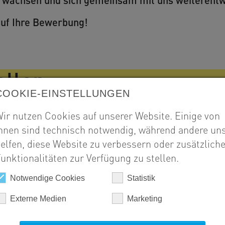
auf Ihre Bewerbung!
ellen
COOKIE-EINSTELLUNGEN
ir nutzen Cookies auf unserer Website. Einige von
ter/in im Tiefbau - Arbeitsvorbereitung (m/w/d) Siernin
hnen sind technisch notwendig, während andere un
elfen, diese Website zu verbessern oder zusätzlich
iefbau (m/w/d) Sierning bei Steyr
unktionalitäten zur Verfügung zu stellen.
Notwendige Cookies
Statistik
Externe Medien
Marketing