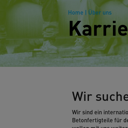
Home
| Über uns
Karrie
Wir suche
Wir sind ein interna
Betonfertigteile für 
wollen mit uns weite