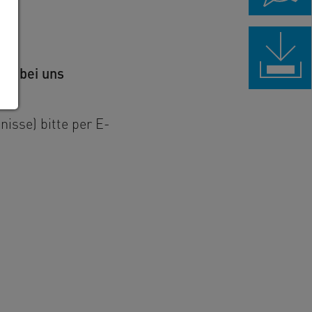
eb bei uns
isse) bitte per E-