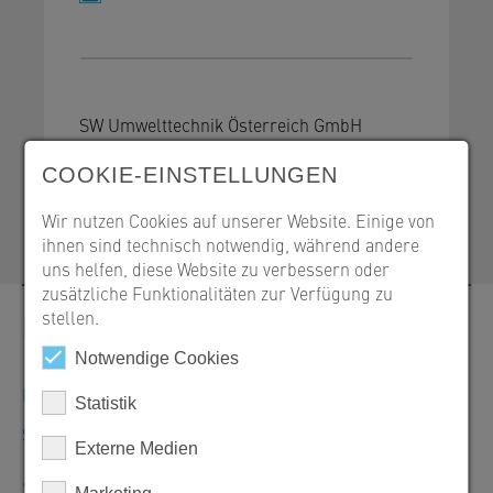
SW Umwelttechnik Österreich GmbH
9021 Klagenfurt, Bahnstraße 87-93
COOKIE-EINSTELLUNGEN
+43 463 32109-100
office@sw-umwelttechnik.at
Wir nutzen Cookies auf unserer Website. Einige von
ihnen sind technisch notwendig, während andere
uns helfen, diese Website zu verbessern oder
zusätzliche Funktionalitäten zur Verfügung zu
stellen.
Kontakt
Notwendige Cookies
Bestellungen, Angebote und Produktinformationen
Statistik
SW Umwelttechnik Österreich GmbH
Externe Medien
+43 463 32109-100