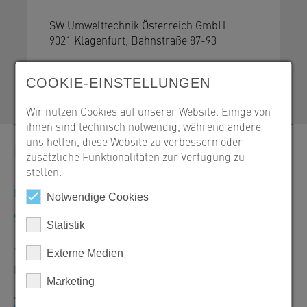
SW Umwelttechnik Österreich GmbH
9021 Klagenfurt, Bahnstraße 87-93
+43 463 32109-100
office@sw-umwelttechnik.at
COOKIE-EINSTELLUNGEN
Wir nutzen Cookies auf unserer Website. Einige von
ihnen sind technisch notwendig, während andere
uns helfen, diese Website zu verbessern oder
Kontakt
zusätzliche Funktionalitäten zur Verfügung zu
stellen.
Bestellungen, Angebote und Produktinformationen
Notwendige Cookies
SW Umwelttechnik Österreich GmbH
Statistik
+43 463 32109-100
Externe Medien
Mo–Do: 7:30–16:30 Uhr/Fr: 7:30–12:00 Uhr
Marketing
Zentrale Klagenfurt