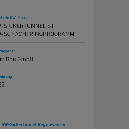
ieferte SW-Produkte
-SICKERTUNNEL STF
W-SCHACHTRINGPROGRAMM
traggeber
rr Bau GmbH
führung
25
SW-Sickertunnel Regenwasser