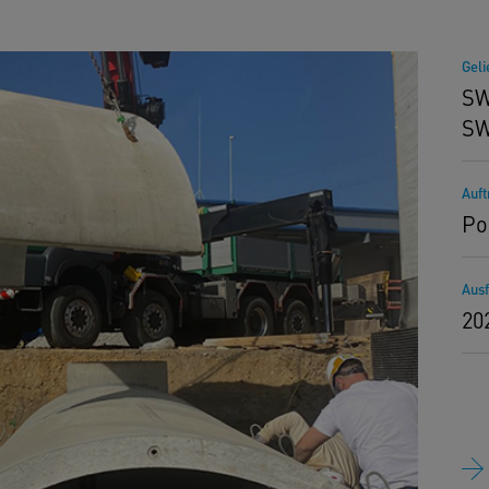
Gel
SW
S
Auf
Po
Aus
20