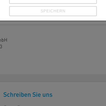
SPEICHERN
Details anzeigen
Impressum
|
Datenschutz
GmbH
3
Schreiben Sie uns