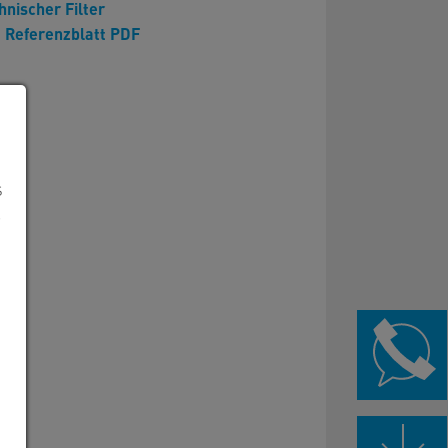
hnischer Filter
Referenzblatt PDF
s
e