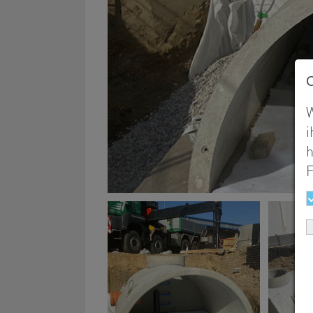
W
i
h
F