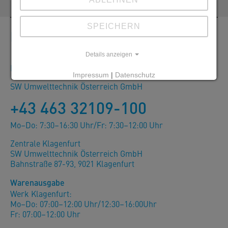
SPEICHERN
Kontakt
Details anzeigen
Bestellungen, Angebote und Produktinformationen
Impressum
|
Datenschutz
SW Umwelttechnik Österreich GmbH
+43 463 32109-100
Mo–Do: 7:30–16:30 Uhr/Fr: 7:30–12:00 Uhr
Zentrale Klagenfurt
SW Umwelttechnik Österreich GmbH
Bahnstraße 87-93, 9021 Klagenfurt
Warenausgabe
Werk Klagenfurt:
Mo–Do: 07:00–12:00 Uhr/12:30–16:00Uhr
Fr: 07:00–12:00 Uhr