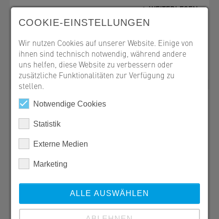
und k
WEITERLESEN
Paket
COOKIE-EINSTELLUNGEN
ästhe
funkt
Wir nutzen Cookies auf unserer Website. Einige von
ihnen sind technisch notwendig, während andere
WE
uns helfen, diese Website zu verbessern oder
zusätzliche Funktionalitäten zur Verfügung zu
stellen.
Notwendige Cookies
Statistik
SW Umwelttechnik Österreich GmbH
9021 Klagenfurt, Bahnstraße 87-93
Externe Medien
Marketing
Office
ALLE AUSWÄHLEN
office@sw-umwelttechnik.at
ABLEHNEN