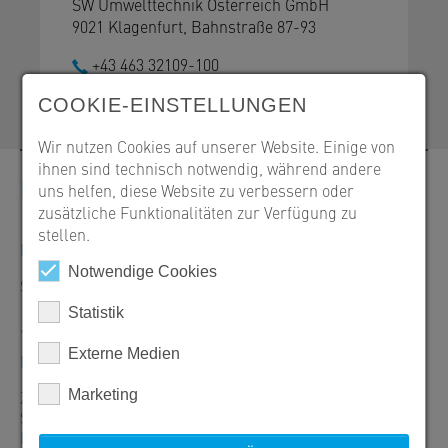
SW Umwelttechnik Österreich GmbH
9021 Klagenfurt, Bahnstraße 87-93
+43 463 32109-100
office@sw-umwelttechnik.at
COOKIE-EINSTELLUNGEN
Wir nutzen Cookies auf unserer Website. Einige von
ihnen sind technisch notwendig, während andere
Kontakt
uns helfen, diese Website zu verbessern oder
zusätzliche Funktionalitäten zur Verfügung zu
stellen.
Bestellungen, Angebote und Produktinformationen
Notwendige Cookies
SW Umwelttechnik Österreich GmbH
Statistik
+43 463 32109-100
Externe Medien
Mo–Do: 7:30–16:30 Uhr/Fr: 7:30–12:00 Uhr
Marketing
Zentrale Klagenfurt
SW Umwelttechnik Österreich GmbH
Bahnstraße 87-93, 9021 Klagenfurt