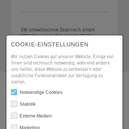
SW Umwelttechnik Österreich GmbH
9021 Klagenfurt, Bahnstraße 87-93
COOKIE-EINSTELLUNGEN
+43 463 32109-100
office@sw-umwelttechnik.at
Wir nutzen Cookies auf unserer Website. Einige von
ihnen sind technisch notwendig, während andere
uns helfen, diese Website zu verbessern oder
zusätzliche Funktionalitäten zur Verfügung zu
Kontakt
stellen.
Notwendige Cookies
Bestellungen, Angebote und Produktinformationen
Statistik
SW Umwelttechnik Österreich GmbH
Externe Medien
+43 463 32109-100
Marketing