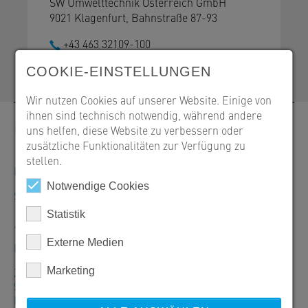
SW Umwelttechnik Österreich GmbH
9021 Klagenfurt, Bahnstraße 87-93
+43 463 32109-100
office@sw-umwelttechnik.at
COOKIE-EINSTELLUNGEN
Wir nutzen Cookies auf unserer Website. Einige von
ihnen sind technisch notwendig, während andere
Kontakt
uns helfen, diese Website zu verbessern oder
zusätzliche Funktionalitäten zur Verfügung zu
stellen.
Bestellungen, Angebote und Produktinformationen
Notwendige Cookies
SW Umwelttechnik Österreich GmbH
Statistik
+43 463 32109-100
Externe Medien
Mo–Do: 7:30–16:30 Uhr/Fr: 7:30–12:00 Uhr
Marketing
Zentrale Klagenfurt
SW Umwelttechnik Österreich GmbH
Bahnstraße 87-93, 9021 Klagenfurt