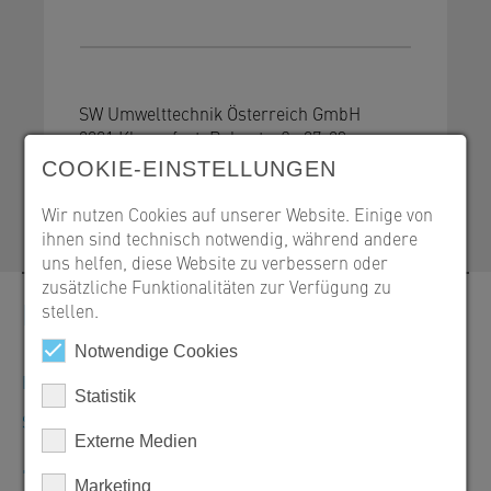
SW Umwelttechnik Österreich GmbH
9021 Klagenfurt, Bahnstraße 87-93
COOKIE-EINSTELLUNGEN
+43 463 32109-100
office@sw-umwelttechnik.at
Wir nutzen Cookies auf unserer Website. Einige von
ihnen sind technisch notwendig, während andere
uns helfen, diese Website zu verbessern oder
zusätzliche Funktionalitäten zur Verfügung zu
Kontakt
stellen.
Notwendige Cookies
Bestellungen, Angebote und Produktinformationen
Statistik
SW Umwelttechnik Österreich GmbH
Externe Medien
+43 463 32109-100
Marketing