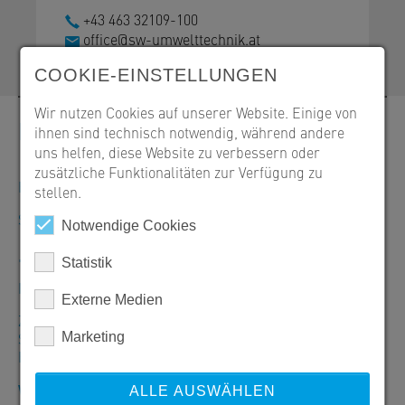
+43 463 32109-100
office@sw-umwelttechnik.at
COOKIE-EINSTELLUNGEN
Wir nutzen Cookies auf unserer Website. Einige von
Kontakt
ihnen sind technisch notwendig, während andere
uns helfen, diese Website zu verbessern oder
zusätzliche Funktionalitäten zur Verfügung zu
Bestellungen, Angebote und Produktinformationen
stellen.
SW Umwelttechnik Österreich GmbH
Notwendige Cookies
+43 463 32109-100
Statistik
Mo–Do: 7:30–16:30 Uhr/Fr: 7:30–12:00 Uhr
Externe Medien
Zentrale Klagenfurt
SW Umwelttechnik Österreich GmbH
Marketing
Bahnstraße 87-93, 9021 Klagenfurt
Warenausgabe
ALLE AUSWÄHLEN