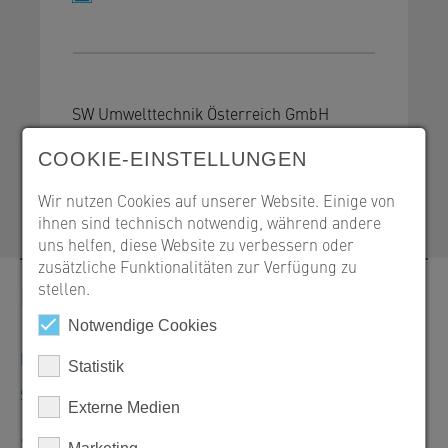
SW Umwelttechnik Österreich GmbH
9021 Klagenfurt, Bahnstraße 87-93
COOKIE-EINSTELLUNGEN
+43 463 32109-100
office@sw-umwelttechnik.at
Wir nutzen Cookies auf unserer Website. Einige von
ihnen sind technisch notwendig, während andere
uns helfen, diese Website zu verbessern oder
zusätzliche Funktionalitäten zur Verfügung zu
stellen.
Kontakt
Notwendige Cookies
Bestellungen, Angebote und Produktinformationen
Statistik
SW Umwelttechnik Österreich GmbH
Externe Medien
+43 463 32109-100