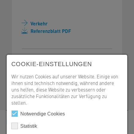
Verkehr
Referenzblatt PDF
COOKIE-EINSTELLUNGEN
SW Umwelttechnik Österreich GmbH
9021 Klagenfurt, Bahnstraße 87-93
Wir nutzen Cookies auf unserer Website. Einige von
ihnen sind technisch notwendig, während andere
+43 463 32109-100
uns helfen, diese Website zu verbessern oder
office@sw-umwelttechnik.at
zusätzliche Funktionalitäten zur Verfügung zu
stellen.
Notwendige Cookies
Kontakt
Statistik