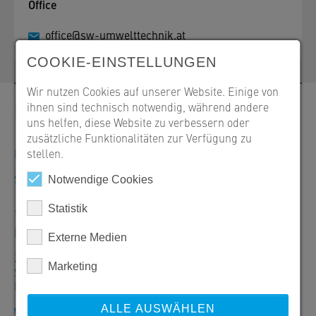
Office
office@sw-umwelttechnik.at
COOKIE-EINSTELLUNGEN
Wir nutzen Cookies auf unserer Website. Einige von
Kontakt
ihnen sind technisch notwendig, während andere
uns helfen, diese Website zu verbessern oder
zusätzliche Funktionalitäten zur Verfügung zu
Bestellungen, Angebote und Produktinformationen
stellen.
SW Umwelttechnik Österreich GmbH
Notwendige Cookies
+43 463 32109-100
Statistik
Mo–Do: 7:30–16:30 Uhr/Fr: 7:30–12:00 Uhr
Externe Medien
Zentrale Klagenfurt
Marketing
SW Umwelttechnik Österreich GmbH
Bahnstraße 87-93, 9021 Klagenfurt
ALLE AUSWÄHLEN
Warenausgabe